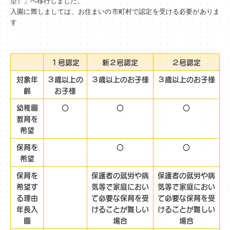
型）」へ移行しました。
入園に際しましては、お住まいの市町村で認定を受ける必要がありま
す
１号認定
新２号認定
２号認定
対象年
３歳以上の
３歳以上のお子様
３歳以上のお子様
齢
お子様
幼稚園
〇
〇
〇
教育を
希望
保育を
〇
〇
希望
保育を
保護者の就労や病
保護者の就労や病
希望す
気等で家庭におい
気等で家庭におい
る理由
て必要な保育を受
て必要な保育を受
年長入
けることが難しい
けることが難しい
園
場合
場合