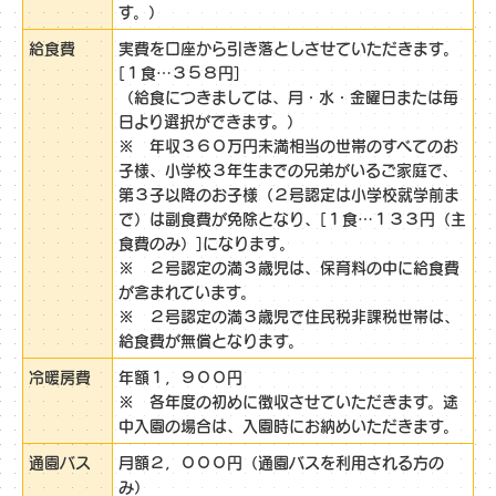
す。）
給食費
実費を口座から引き落としさせていただきます。
[１食…３５８円]
（給食につきましては、月・水・金曜日または毎
日より選択ができます。）
※ 年収３６０万円未満相当の世帯のすべてのお
子様、小学校３年生までの兄弟がいるご家庭で、
第３子以降のお子様（２号認定は小学校就学前ま
で）は副食費が免除となり、[１食…１３３円（主
食費のみ）]になります。
※ ２号認定の満３歳児は、保育料の中に給食費
が含まれています。
※ ２号認定の満３歳児で住民税非課税世帯は、
給食費が無償となります。
冷暖房費
年額１，９００円
※ 各年度の初めに徴収させていただきます。途
中入園の場合は、入園時にお納めいただきます。
通園バス
月額２，０００円（通園バスを利用される方の
み）