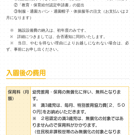
②「教育・保育給付認定申請書」の提出
③制服・通園カバン・通園帽子・体操服等の注文（お支払いは２
月になります）
※ 施設設備費の納入は、初年度のみです。
※ 詳細につきましては、合否通知に同封いたします。
※ 当日、やむを得ない理由によりお越しになれない場合は、必
ず、事前にお申し出ください。
入園後の費用
保育料（月
幼児教育・保育の無償化に伴い、無料となりま
額）
す。
※ 満3歳児は、毎月、特別教育協力費[２，５０
０円]をお納めいただきます。
※ ２号認定の満3歳児は、無償化の対象ではあ
りませんので保育料がかかります。
（住民税非課税世帯のみ無償化の対象となりま