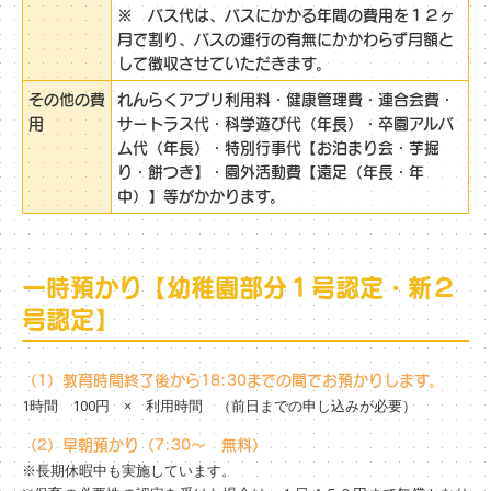
※ バス代は、バスにかかる年間の費用を１２ヶ
月で割り、バスの運行の有無にかかわらず月額と
して徴収させていただきます。
その他の費
れんらくアプリ利用料・健康管理費・連合会費・
用
サートラス代・科学遊び代（年長）・卒園アルバ
ム代（年長）・特別行事代【お泊まり会・芋掘
り・餅つき】・園外活動費【遠足（年長・年
中）】等がかかります。
一時預かり【幼稚園部分１号認定・新２
号認定】
（1）教育時間終了後から18:30までの間でお預かりします。
1時間 100円 × 利用時間 （前日までの申し込みが必要）
（2）早朝預かり（7:30～ 無料）
※長期休暇中も実施しています。