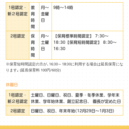
1号認定・
教
月～
9時～14時
新２号認定
育
金曜
時
日
間
2号認定
保
月～
【保育標準時間認定】 7:30～
育
土曜
18:30【保育短時間認定】 8:30～
時
日
16:30
間
※保育短時間認定の方が､16:30～18:30に利用する場合は延長保育にな
ります｡ (延長保育料 100円/60分)
休園日
1号認定・
土曜日、日曜日、祝日、夏季・冬季休業、学年末
新２号認定
休業、学年始休業、創立記念日、 園長が定めた日
2号認定
日曜日、祝日、年末年始(12月29日～1月3日)