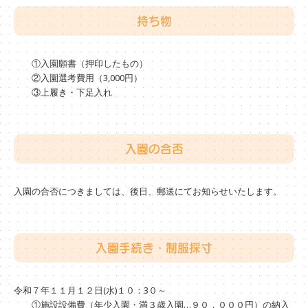
持ち物
①入園願書（押印したもの）
②入園選考費用（3,000円）
③上履き・下足入れ
入園の合否
入園の合否につきましては、後日、郵送にてお知らせいたします。
入園手続き・制服採寸
令和７年１１月１２日(水)１０：3０～
①施設設備費（年少入園・満３歳入園…９０，０００円）の納入