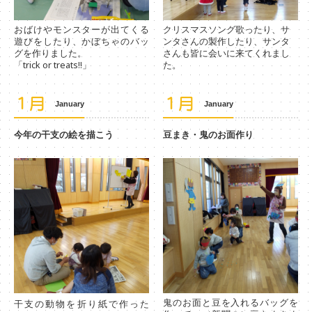
おばけやモンスターが出てくる
クリスマスソング歌ったり、サ
遊びをしたり、かぼちゃのバッ
ンタさんの製作したり、サンタ
グを作りました。
さんも皆に会いに来てくれまし
「trick or treats!!」
た。
１月
１月
January
January
今年の干支の絵を描こう
豆まき・鬼のお面作り
鬼のお面と豆を入れるバッグを
干支の動物を折り紙で作った